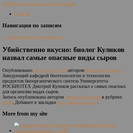
Перейти к основному содержимому
Главная
Навигация по записям
←
Предыдущая
Следующая
→
Убийственно вкусно: биолог Куликов
назвал самые опасные виды сыров
Опубликовано
26 августа, 2024
автором
Вечерняя Москва
Заведующий кафедрой биотехнологии и технологии
продуктов биоорганического синтеза Университета
РОСБИОТЕХ Дмитрий Куликов рассказал о самых опасных
для организма видах сыров.
Запись опубликована автором
Вечерняя Москва
в рубрике
ЗОЖ
. Добавьте в закладки
постоянную ссылку
.
More from my site