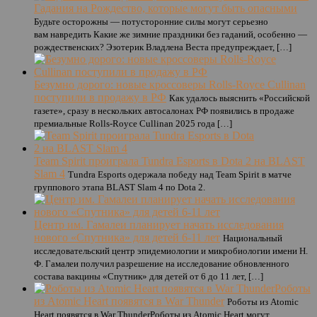
Гадания на Рождество, которые могут быть опасными
Будьте осторожны — потусторонние силы могут серьезно
вам навредить Какие же зимние праздники без гаданий, особенно —
рождественских? Эзотерик Владлена Веста предупреждает, […]
Безумно дорого: новые кроссоверы Rolls-Royce Cullinan
поступили в продажу в РФ
Как удалось выяснить «Российской
газете», сразу в нескольких автосалонах РФ появились в продаже
премиальные Rolls-Royce Cullinan 2025 года […]
Team Spirit проиграла Tundra Esports в Dota 2 на BLAST
Slam 4
Tundra Esports одержала победу над Team Spirit в матче
группового этапа BLAST Slam 4 по Dota 2.
Центр им. Гамалеи планирует начать исследования
нового «Спутника» для детей 6-11 лет
Национальный
исследовательский центр эпидемиологии и микробиологии имени Н.
Ф. Гамалеи получил разрешение на исследование обновленного
состава вакцины «Спутник» для детей от 6 до 11 лет, […]
Роботы
из Atomic Heart появятся в War Thunder
Роботы из Atomic
Heart появятся в War ThunderРоботы из Atomic Heart могут