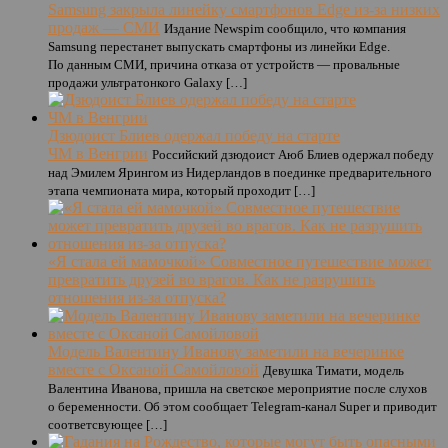
Samsung закрыла линейку смартфонов Edge из-за низких
продаж — СМИ
Издание Newspim сообщило, что компания
Samsung перестанет выпускать смартфоны из линейки Edge.
По данным СМИ, причина отказа от устройств — провальные
продажи ультратонкого Galaxy […]
Дзюдоист Блиев одержал победу на старте
ЧМ в Венгрии
Российский дзюдоист Аюб Блиев одержал победу
над Эмилем Ярингом из Нидерландов в поединке предварительного
этапа чемпионата мира, который проходит […]
«Я стала ей мамочкой» Совместное путешествие может
превратить друзей во врагов. Как не разрушить
отношения из-за отпуска?
Модель Валентину Иванову заметили на вечеринке
вместе с Оксаной Самойловой
Девушка Тимати, модель
Валентина Иванова, пришла на светское мероприятие после слухов
о беременности. Об этом сообщает Telegram-канал Super и приводит
соответсвующее […]