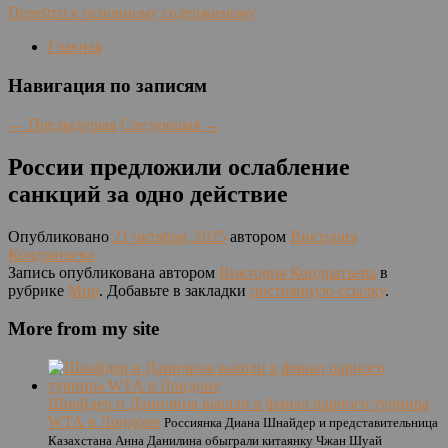
Перейти к основному содержимому
Главная
Навигация по записям
←
Предыдущая
Следующая
→
России предложили ослабление
санкций за одно действие
Опубликовано
21 октября, 2025
автором
Виктория
Кондратьева
Запись опубликована автором
Виктория Кондратьева
в
рубрике
Мир
. Добавьте в закладки
постоянную ссылку
.
More from my site
Шнайдер и Данилина вышли в финал парного турнира
WTA в Лондоне
Россиянка Диана Шнайдер и представительница
Казахстана Анна Данилина обыграли китаянку Чжан Шуай