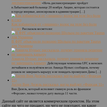
диспансеризацию
«Ночь диспансеризации» пройдет
в Лабытнангской больнице 20 ноября. Акцию, которая состоится
в городе впервые, анонсировали в администрации […]
Как избавиться от «лишних» волос на теле без боли
и слез
Рассказала косметолог.
В ФРГ объяснили позицию Шольца по ракетам Taurus
для Украины
Аманда Нуньес рассказала, почему приняла решение
не завершать карьеру
Действующая чемпионка UFC в женских
легчайшем и полулёгком весах Аманда Нуньес сообщила, почему
решила не завершать карьеру и не покидать промоушен Даны […]
Актер Вин Дизель рассказал, когда выйдет «Форсаж 11»
Вин Дизель, который исполняет главную роль во франшизе
«Форсаж», назвал точную дату выхода 11 части.
Данный сайт не является коммерческим проектом. На этом
сайте ни чего не продают, ни чего не покупают, ни какие