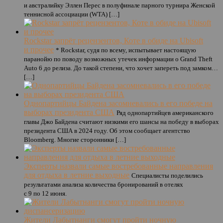
и австралийку Эллен Перес в полуфинале парного турнира Женской
теннисной ассоциации (WTA) […]
Rockstar запрёт рецензентов, Коте в обиде на Ubisoft
и прочее
* Rockstar, судя по всему, испытывает настоящую
паранойю по поводу возможных утечек информации о Grand Theft
Auto 6 до релиза. До такой степени, что хочет запереть под замком…
[…]
Однопартийцы Байдена засомневались в его победе на
выборах президента США
Ряд однопартийцев американского
главы Джо Байдена считают низкими его шансы на победу в выборах
президента США в 2024 году. Об этом сообщает агентство
Bloomberg. Многие сторонники […]
Эксперты назвали самые востребованные направления
для отдыха в летние выходные
Специалисты поделились
результатами анализа количества бронирований в отелях
с 9 по 12 июня.
Жители Лабытнанги смогут пройти ночную