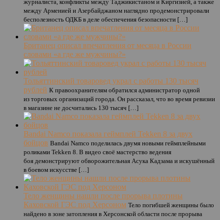
журналиста, конфликты между Таджикистаном и Киргизией, а также
между Арменией и Азербайджаном наглядно продемонстрировали
бесполезность ОДКБ в деле обеспечения безопасности […]
Британец описал впечатления от месяца в России
словами «а где же мужчины?»
Тольяттинский товаровед украл с работы 130 тысяч
рублей
К правоохранителям обратился администратор одной
из торговых организаций города. Он рассказал, что во время ревизии
в магазине не досчитались 130 тысяч […]
Bandai Namco показала геймплей Tekken 8 за двух
бойцов
Bandai Namco поделилась двумя новыми геймплейными
роликами Tekken 8. В видео своё мастерство ведения
боя демонстрируют обворожительная Асука Кадзама и искушённый
в боевом искусстве […]
Тело женщины нашли после прорыва плотины
Каховской ГЭС под Херсоном
Тело погибшей женщины было
найдено в зоне затопления в Херсонской области после прорыва