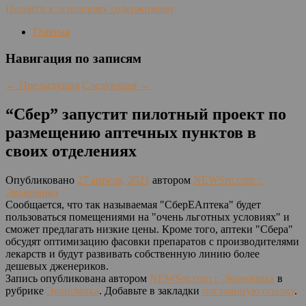
Перейти к основному содержимому
Главная
Навигация по записям
←
Предыдущая
Следующая
→
“Сбер” запустит пилотный проект по
размещению аптечных пунктов в
своих отделениях
Опубликовано
27 апреля, 2021
автором
NEWSru.com ::
Экономика
Сообщается, что так называемая "СберЕАптека" будет
пользоваться помещениями на "очень льготных условиях" и
сможет предлагать низкие цены. Кроме того, аптеки "Сбера"
обсудят оптимизацию фасовки препаратов с производителями
лекарств и будут развивать собственную линию более
дешевых дженериков.
Запись опубликована автором
NEWSru.com :: Экономика
в
рубрике
Экономика
. Добавьте в закладки
постоянную ссылку
.