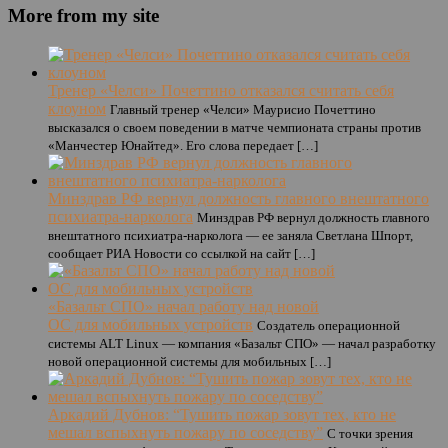
More from my site
Тренер «Челси» Почеттино отказался считать себя
клоуном
Главный тренер «Челси» Маурисио Почеттино
высказался о своем поведении в матче чемпионата страны против
«Манчестер Юнайтед». Его слова передает […]
Минздрав РФ вернул должность главного внештатного
психиатра-нарколога
Минздрав РФ вернул должность главного
внештатного психиатра-нарколога — ее заняла Светлана Шпорт,
сообщает РИА Новости со ссылкой на сайт […]
«Базальт СПО» начал работу над новой
ОС для мобильных устройств
Создатель операционной
системы ALT Linux — компания «Базальт СПО» — начал разработку
новой операционной системы для мобильных […]
Аркадий Дубнов: “Тушить пожар зовут тех, кто не
мешал вспыхнуть пожару по соседству”
С точки зрения