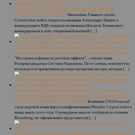
Генерал-полковник Лапин и командующий ВДВ
отправились в зону СВО
Начальника Главного штаба
Сухопутных войск генерал-полковника Александра Лапина и
командующего ВДВ генерала-полковника Михаила Теплинского
командировали в зону специальной военной […]
“Это катастрофа”: Глава Росприроднадзора сравнила
количество твердых отходов в РФ с площадью Греции
"Мусорная реформа не достигла эффекта", - считает глава
Росприроднадзора Светлана Радионова. По ее словам, повсеместно
используется примитивная ручная сортировка мусора, которая […]
Крупнейшая страховая компания США, по слухам,
заплатила хакерам 40 млн долларов за восстановление
доступа к зашифрованным файлам
Компания CNA Financial
стала жертвой атаки вируса-шифровальщика Phoenix CryptoLocker в
конце марта этого года. О рекордном выкупе сообщили источники
Bloomberg, но официальные представители […]
Гигантский светящийся призрак показался в горах Сочи