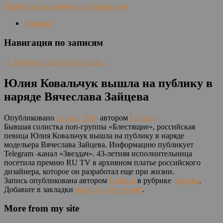
Перейти к основному содержимому
Главная
Навигация по записям
←
Предыдущая
Следующая
→
Юлия Ковальчук вышла на публику в
наряде Вячеслава Зайцева
Опубликовано
26 мая, 2026
автором
Lenta.ru
Бывшая солистка поп-группы «Блестящие», российская
певица Юлия Ковальчук вышла на публику в наряде
модельера Вячеслава Зайцева. Информацию публикует
Telegram -канал «Звездач». 43-летняя исполнительница
посетила премию RU TV в архивном платье российского
дизайнера, которое он разработал еще при жизни.
Запись опубликована автором
Lenta.ru
в рубрике
Тренды
.
Добавьте в закладки
постоянную ссылку
.
More from my site