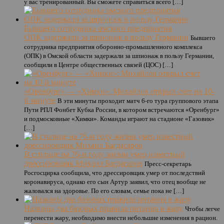
у вас тренированный. Вы сможете справиться всего […]
Бывшего сотрудника омского предприятия
ОПК задержали за шпионаж в пользу Германии
Бывшего
сотрудника предприятия оборонно-промышленного комплекса
(ОПК) в Омской области задержали за шпионаж в пользу Германии,
сообщили в Центре общественных связей (ЦОС) […]
«Оренбург» — «Химки»: Михайлов открыл счет на 10-
й минуте
В эти минуты проходит матч 6-го тура группового этапа
Пути РПЛ Фонбет Кубка России, в котором встречаются «Оренбург»
и подмосковные «Химки». Команды играют на стадионе «Газовик»
[…]
В столице на 76-м году жизни умер известный
дрессировщик Михаил Багдасаров
Пресс-секретарь
Росгосцирка сообщила, что дрессировщик умер от последствий
коронавируса, однако его сын Артур заявил, что отец вообще не
жаловался на здоровье. По его словам, семье пока не […]
Названы два базовых правила питания в жару
Чтобы легче
перенести жару, необходимо внести небольшие изменения в рацион.