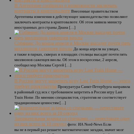
В Аргентине сообщили о возможности заключать
контракты в криптовалюте
Внесенные правительством
Аргентины изменения в действующее законодательство позволяют
заключать контракты в криптовалюте. Об этом заявила министр
иностранных дел страны Диана […]
Собянин: До конца апреля в Москве высадят почти пять
миллионов саженцев виолы
До конца апреля на улицах,
а также в парках, скверах и площадях столицы высадят почти пять
миллионов саженцев виолы. Об этом в воскресенье, 2 апреля,
сообщил мэр Москвы Сергей […]
В России могут запретить игру Last Train Home — этого
требует прокуратура
Прокуратура Санкт-Петербурга направила
в районный суд иск с требованием запретить в России игру Last
Train Home. По мнению специалистов, стратегия не соответствует
традиционным ценностям […]
Занимательная задачка со спичками — переставьте одну
из них всего за 10 секунд
фото: ИА Nord-News Если
вы не в первый раз решаете математические загадки, значит мозг