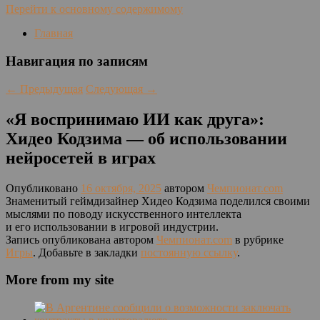
Перейти к основному содержимому
Главная
Навигация по записям
←
Предыдущая
Следующая
→
«Я воспринимаю ИИ как друга»:
Хидео Кодзима — об использовании
нейросетей в играх
Опубликовано
16 октября, 2025
автором
Чемпионат.com
Знаменитый геймдизайнер Хидео Кодзима поделился своими
мыслями по поводу искусственного интеллекта
и его использовании в игровой индустрии.
Запись опубликована автором
Чемпионат.com
в рубрике
Игры
. Добавьте в закладки
постоянную ссылку
.
More from my site