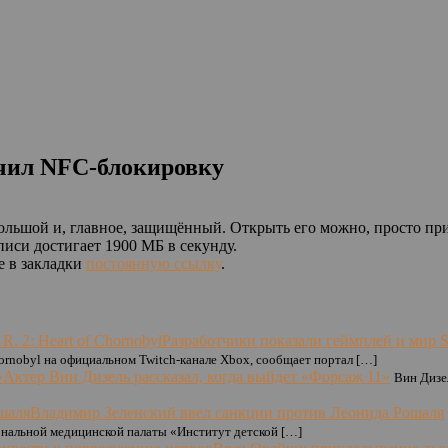
учил NFC-блокировку
большой и, главное, защищённый. Открыть его можно, просто п
аписи достигает 1900 МБ в секунду.
е в закладки
постоянную ссылку
.
Разработчики показали геймплей и мир S. T
 Chornobyl на официальном Twitch-канале Xbox, сообщает портал […]
Актер Вин Дизель рассказал, когда выйдет «Форсаж 11»
Вин Дизе
Владимир Зеленский ввел санкции против Леонида Рошаля
ональной медицинской палаты «Институт детской […]