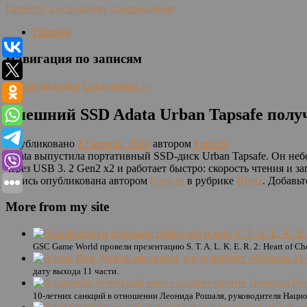
Перейти к основному содержимому
Главная
Навигация по записям
←
Предыдущая
Следующая
→
Внешний SSD Adata Urban Tapsafe пол
Опубликовано
17 апреля, 2026
автором
Ferra.ru
Adata выпустила портативный SSD-диск Urban Tapsafe. Он не
через USB 3. 2 Gen2 x2 и работает быстро: скорость чтения и з
Запись опубликована автором
Ferra.ru
в рубрике
Игры
. Добавьт
More from my site
GSC Game World провели презентацию S. T. A. L. K. E. R. 2: Heart of
дату выхода 11 части.
10-летних санкций в отношении Леонида Рошаля, руководителя Наци