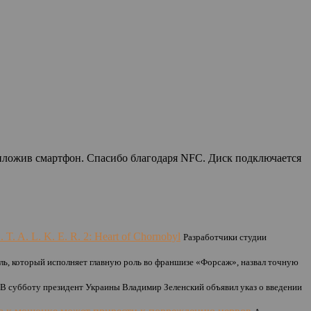
риложив смартфон. Спасибо благодаря NFC. Диск подключается
. A. L. K. E. R. 2: Heart of Chornobyl
Разработчики студии
ль, который исполняет главную роль во франшизе «Форсаж», назвал точную
В субботу президент Украины Владимир Зеленский объявил указ о введении