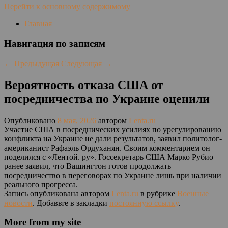
Перейти к основному содержимому
Главная
Навигация по записям
←
Предыдущая
Следующая
→
Вероятность отказа США от
посредничества по Украине оценили
Опубликовано
8 мая, 2026
автором
Lenta.ru
Участие США в посреднических усилиях по урегулированию
конфликта на Украине не дали результатов, заявил политолог-
американист Рафаэль Ордуханян. Своим комментарием он
поделился с «Лентой. ру». Госсекретарь США Марко Рубио
ранее заявил, что Вашингтон готов продолжать
посредничество в переговорах по Украине лишь при наличии
реального прогресса.
Запись опубликована автором
Lenta.ru
в рубрике
Военные
новости
. Добавьте в закладки
постоянную ссылку
.
More from my site