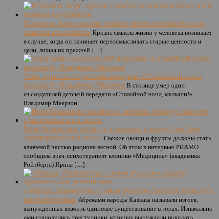
Психолог Хорс: кризис смысла жизни возникает из-за
ошибки восприятия
Кризис смысла жизни у человека возникает
в случае, когда он начинает переосмысливать старые ценности и
цели, лишая их прежней […]
Умер один из создателей передачи «Спокойной ночи,
малыши!» Владимир Меерзон
В столице умер один
из создателей детской передачи «Спокойной ночи, малыши!»
Владимир Меерзон.
Врач Крашкина: шпинат и морковь помогут быстрее
адаптироваться к весне
Свежие овощи и фрукты должны стать
ключевой частью рациона весной. Об этом в интервью РИАМО
сообщила врач-психотерапевт клиники «Медицина» (академика
Ройтберга) Ирина […]
«Абреки Лермонтова»: зачем русские солдаты одевались
как разбойники
Абреками народы Кавказа называли изгоев,
вынужденных влачить одинокое существование в горах. Изначально
ими становились преступники, которых вынуждали покидать