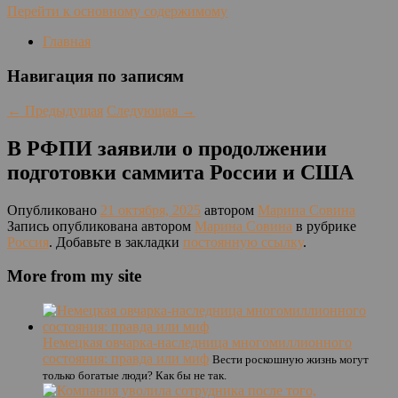
Перейти к основному содержимому
Главная
Навигация по записям
←
Предыдущая
Следующая
→
В РФПИ заявили о продолжении
подготовки саммита России и США
Опубликовано
21 октября, 2025
автором
Марина Совина
Запись опубликована автором
Марина Совина
в рубрике
Россия
. Добавьте в закладки
постоянную ссылку
.
More from my site
Немецкая овчарка-наследница многомиллионного
состояния: правда или миф
Вести роскошную жизнь могут
только богатые люди? Как бы не так.