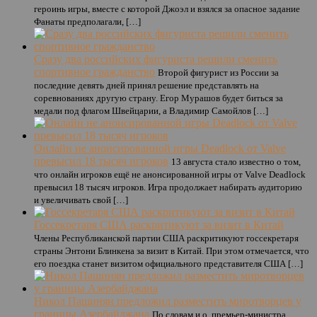
героинь игры, вместе с которой Джоэл и взялся за опасное задание
Фанаты предполагали, […]
Сразу два российских фигуриста решили сменить
спортивное гражданство
Второй фигурист из России за
последние девять дней принял решение представлять на
соревнованиях другую страну. Егор Мурашов будет биться за
медали под флагом Швейцарии, а Владимир Самойлов […]
Онлайн не анонсированной игры Deadlock от Valve
превысил 18 тысяч игроков
13 августа стало известно о том,
что онлайн игроков ещё не анонсированной игры от Valve Deadlock
превысил 18 тысяч игроков. Игра продолжает набирать аудиторию
и увеличивать свой […]
Госсекретаря США раскритикуют за визит в Китай
Члены Республиканской партии США раскритикуют госсекретаря
страны Энтони Блинкена за визит в Китай. При этом отмечается, что
его поездка станет визитом официального представителя США […]
Никол Пашинян предложил разместить миротворцев у
границы Азербайджана
По словам и.о. премьер-министра