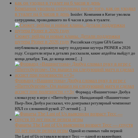
Компания уволила сотрудника после того, как он уходил
в туалет на 6 часов в день
Insider: Компания в Китае уволила
сотрудника, проводившего по 6 часов в день в туалете.
Сюжет, рейды и новые кланы. Детали поддержки
шутера Pioner в 2026 году
Российская студия GFA Games
опубликовала дорожную карту поддержки шутера PIONER в 2026
году. Создатели игры в деталях рассказали, какие апдейты выйдут до
конца декабря. Так, до конца июня […]
Форвард «Вашингтона» Дюбуа сломал руку в игре с
«Питтсбургом». Он вышел на следующий матч и сделал
ассист при полезности «+3»
Форвард «Вашингтона» Дюбуа
сломал руку в игре с «Питтсбургом». Нападающий «Вашингтона»
Пьер-Люк Дюбуа рассказал, что доигрывал регулярный чемпионат
НХЛ со сломанной рукой. 27-летний […]
Фанаты The Last of Us выяснили возраст Тесс — спустя
10 лет после релиза игры
Одной из главных тайн первой
The Last of Us оставался возраст Тесс — одной из важнейших