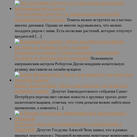
Эти растения отпугнут от помидоров вредителей:
раскрываем весь список
Томаты можно встретить на участках
многих дачников. Однако не многие задумывались, что можно
посадить рядом с ними. Есть несколько растений, которые отпугнут
вредителей […]
Пожеванную жвачку Дауни-младшего выставили
на торги за десятки тысяч долларов
Пожеванную
американским актером Робертом Дауни-младшим жевательную
резинку выставили на онлайн-аукцион.
Борис Вишневский: “Вода, как известно, не течет под
лежачий камень”
Депутат Законодательного собрания Санкт-
Петербурга перечисляет свежие новости о крупных тратах денег
налогоплательщиков, отмечая, что этим деньгам можно найти иное
применение, а изменить […]
В России допустили компромиссы в переговорах с
Украиной
Депутат Госдумы Алексей Чепа заявил, что в рамках
мирных переговоров с Украиной возможны некоторые компромиссы