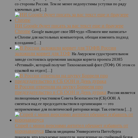
со стороны России. Тем не менее недопустимы уступки по ряду
ключевых для […]
ИИ Google будет писать за вас текст еще и браузере
Chrome
Google выводит свое ИИ-чудо «Помоги мне написать»
в Chrome для настольных компьютеров, обещая изменить подход
в создании […]
В России
заложили корвет для ТОФ
На Амурском судостроительном
заводе состоялась церемония закладки корвета проекта 20385
«Ретивый», который получит Тихоокеанский флот (ТОФ). Об этом со
ссылкой на отдел […]
В России ответили на шутку Борреля про
председательство в СБ ООН и День дурака
Россия является
полноценным участником Совета Безопасности (СБ) ООН. А
смеяться над ее председательством в организации — это
неприемлемые для политической риторики вещи. Так ответила […]
Спрей с мини-версиями антител обещает избавить от
коронавируса
Школа медицины Университета Питтсбурга
показала, что вдыхаемые нанотела, нацеленные на спайковый белок