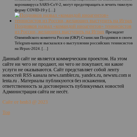
коронавируса SARS-CoV-2, могут предотвращать и лечить тяжелую
форму COVID-19 у […]
Поздняков назвал «командой иноагентов» теннисистов
из России, желающих выступить на Играх
Президент
Олимпийского комитета России (ОКР) Станислав Поздняков в своем
Telegram-канале высказался о выступлении российских теннисистов
на Играх-2024. […]
Данный сайт не является коммерческим проектом. На этом
сайте ни чего не продают, ни чего не покупают, ни какие
услуги не оказываются. Сайт представляет собой ленту
новостей RSS канала news.rambler.ru, yandex.ru, newsru.com и
lenta.ru . Материалы публикуются без искажения,
ответственность за достоверность публикуемых новостей
Администрация сайта не несёт.
Сайт от bmb3 @ 2023
Top