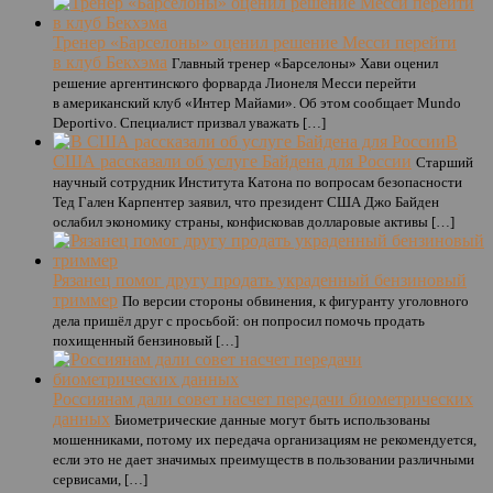
Тренер «Барселоны» оценил решение Месси перейти
в клуб Бекхэма
Главный тренер «Барселоны» Хави оценил
решение аргентинского форварда Лионеля Месси перейти
в американский клуб «Интер Майами». Об этом сообщает Mundo
Deportivo. Специалист призвал уважать […]
В
США рассказали об услуге Байдена для России
Старший
научный сотрудник Института Катона по вопросам безопасности
Тед Гален Карпентер заявил, что президент США Джо Байден
ослабил экономику страны, конфисковав долларовые активы […]
Рязанец помог другу продать украденный бензиновый
триммер
По версии стороны обвинения, к фигуранту уголовного
дела пришёл друг с просьбой: он попросил помочь продать
похищенный бензиновый […]
Россиянам дали совет насчет передачи биометрических
данных
Биометрические данные могут быть использованы
мошенниками, потому их передача организациям не рекомендуется,
если это не дает значимых преимуществ в пользовании различными
сервисами, […]