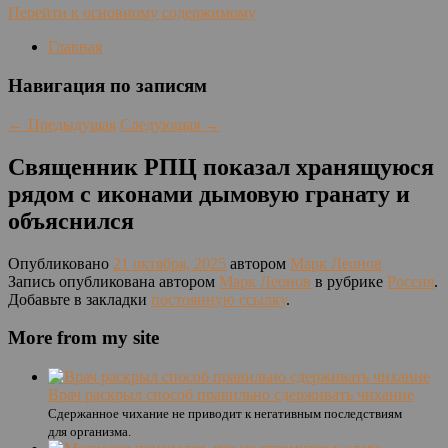
Перейти к основному содержимому
Главная
Навигация по записям
←
Предыдущая
Следующая
→
Священник РПЦ показал хранящуюся
рядом с иконами дымовую гранату и
объяснился
Опубликовано
21 октября, 2025
автором
Марк Леонов
Запись опубликована автором
Марк Леонов
в рубрике
Россия
.
Добавьте в закладки
постоянную ссылку
.
More from my site
Врач раскрыл способ правильно сдерживать чихание
Сдержанное чихание не приводит к негативным последствиям
для организма.