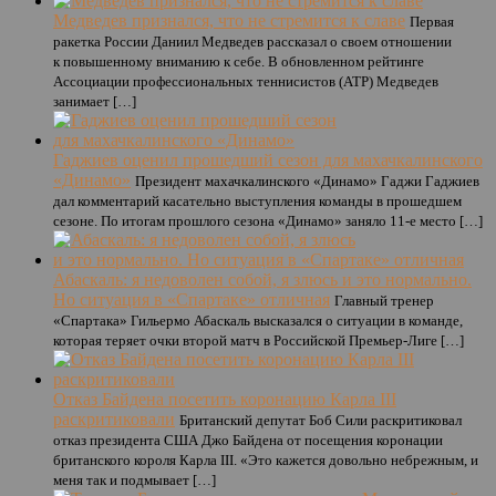
Медведев признался, что не стремится к славе
Первая
ракетка России Даниил Медведев рассказал о своем отношении
к повышенному вниманию к себе. В обновленном рейтинге
Ассоциации профессиональных теннисистов (ATP) Медведев
занимает […]
Гаджиев оценил прошедший сезон для махачкалинского
«Динамо»
Президент махачкалинского «Динамо» Гаджи Гаджиев
дал комментарий касательно выступления команды в прошедшем
сезоне. По итогам прошлого сезона «Динамо» заняло 11-е место […]
Абаскаль: я недоволен собой, я злюсь и это нормально.
Но ситуация в «Спартаке» отличная
Главный тренер
«Спартака» Гильермо Абаскаль высказался о ситуации в команде,
которая теряет очки второй матч в Российской Премьер-Лиге […]
Отказ Байдена посетить коронацию Карла III
раскритиковали
Британский депутат Боб Сили раскритиковал
отказ президента США Джо Байдена от посещения коронации
британского короля Карла III. «Это кажется довольно небрежным, и
меня так и подмывает […]