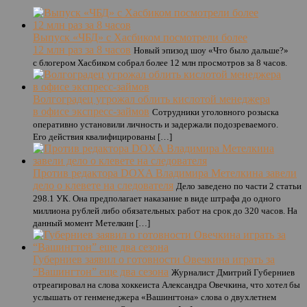
Выпуск «ЧБД» с Хасбиком посмотрели более
12 млн раз за 8 часов
Новый эпизод шоу «Что было дальше?»
с блогером Хасбиком собрал более 12 млн просмотров за 8 часов.
Волгоградец угрожал облить кислотой менеджера
в офисе экспресс-займов
Сотрудники уголовного розыска
оперативно установили личность и задержали подозреваемого.
Его действия квалифицированы […]
Против редактора DOXA Владимира Метелкина завели
дело о клевете на следователя
Дело заведено по части 2 статьи
298.1 УК. Она предполагает наказание в виде штрафа до одного
миллиона рублей либо обязательных работ на срок до 320 часов. На
данный момент Метелкин […]
Губерниев заявил о готовности Овечкина играть за
“Вашингтон” еще два сезона
Журналист Дмитрий Губерниев
отреагировал на слова хоккеиста Александра Овечкина, что хотел бы
услышать от генменеджера «Вашингтона» слова о двухлетнем