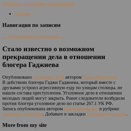
Перейти к основному содержимому
Главная
Навигация по записям
←
Предыдущая
Следующая
→
Стало известно о возможном
прекращении дела в отношении
блогера Гаджиева
Опубликовано
24 января, 2024
автором
Олеся Мицкевич
В действиях блогера Гаджи Гаджиева, который вместе с
друзьями устроил агрессивную езду по улицам столицы, не
нашли состава преступления. Уголовное дело в отношении
молодых людей могут закрыть. Ранее следователи возбудили
против блогера уголовное дело по статье 267.1 УК РФ.
Запись опубликована автором
Олеся Мицкевич
в рубрике
Силовые структуры
. Добавьте в закладки
постоянную ссылку
.
More from my site