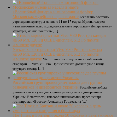
«Волшебный фонарь» и многоликий фарфор.
Московская музейная неделя в марте
Бесплатно посетить
учреждения культуры можно с 11 по 17 марта. Музеи, галереи
и выставочные залы, подведомственные городскому Департаменту
культуры, можно посетить […]
Утекли характеристики Vivo V30 Pro: три камеры
на 50 Мп, 120 Гц OLED-дисплей, 512 Гб памяти
и многое другое
Vivo готовится представить свой новый
смартфон — Vivo V30 Pro. Произойти это должно уже в конце
текущего месяца […]
Российская группировка уничтожила две группы
разведчиков и диверсантов Украины
Российские войска
уничтожили за сутки две группы разведчиков и диверсантов
Украины. В частности, как сообщил начальник пресс-центра
группировки «Восток» Александр Гордеев, на […]
The Times: в Британии около 50 человек в день умирают