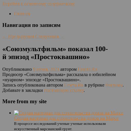
Перейти к основному содержимому
Главная
Навигация по записям
←
Предыдущая
Следующая
→
«Союзмультфильм» показал 100-
й эпизод «Простоквашино»
Опубликовано
9 июня, 2023
автором
Газета.Ru
Продюсер «Союзмультфильма» рассказала о юбилейном
«нуарном» эпизоде «Простоквашино».
Запись опубликована автором
Газета.Ru
в рубрике
Фильмы
.
Добавьте в закладки
постоянную ссылку
.
More from my site
Создан материал для строительства домов на Марсе
В процессе исследований ученые ученые использовали
искусственный марсианский грунт.