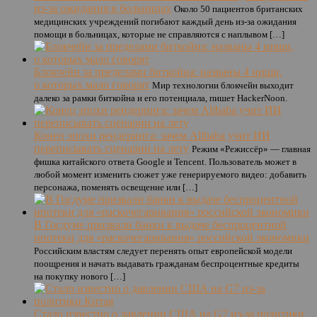
из-за ожидания в больницах
Около 50 пациентов британских
медицинских учреждений погибают каждый день из-за ожидания
помощи в больницах, которые не справляются с наплывом […]
Блокчейн за пределами биткойна: названы 4 ниши,
о которых мало говорят
Мир технологии блокчейн выходит
далеко за рамки биткойна и его потенциала, пишет HackerNoon.
Конец эпохи рендеринга: зачем Alibaba учит ИИ
переписывать сценарии на лету
Режим «Режиссёр» — главная
фишка китайского ответа Google и Tencent. Пользователь может в
любой момент изменить сюжет уже генерируемого видео: добавить
персонажа, поменять освещение или […]
В Госдуме призвали банки к выдаче беспроцентной
ипотеки для «раскочегаривания» российской экономики
Российским властям следует перенять опыт европейской модели
поощрения и начать выдавать гражданам беспроцентные кредиты
на покупку нового […]
Стало известно о давлении США на G7 из-за политики