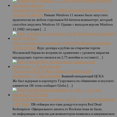
Новый билд Windows 11 24H2 отказывается работать
на старом железе
Раньше Windows 11 можно было запустить
практически на любом стареньком 64-битном компьютере, который
способен загрузить Windows 10. Однако с выходом версии Windows
11 24H2 ситуация […]
Курс доллара на открытии торгов Мосбиржи снизился
до 99,3 рубля
Курс доллара к рублю на открытии торгов
Московской биржи во вторник по сравнению с уровнем закрытия
предыдущих торгов снизился на 2,75 копейки и составил […]
Экс-игрок ЦСКА Жо задержан бразильской
полицией — Globo Esporte
Бывший нападающий ЦСКА
Жо был задержан в аэропорту Гуарульюса по обвинению в неуплате
алиментов. Об этом сообщает Globo […]
Red Dead Redemption выйдет на ПК — об этом объявили
в PS Store
ПК-геймеры все-таки дождутся порта Red Dead
Redemption. Официального анонса от Rockstar пока не было,
но информация о версии для компьютеров появилась в американском