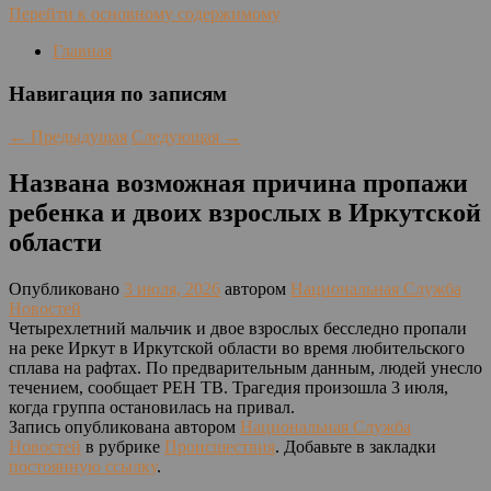
Перейти к основному содержимому
Главная
Навигация по записям
←
Предыдущая
Следующая
→
Названа возможная причина пропажи
ребенка и двоих взрослых в Иркутской
области
Опубликовано
3 июля, 2026
автором
Национальная Служба
Новостей
Четырехлетний мальчик и двое взрослых бесследно пропали
на реке Иркут в Иркутской области во время любительского
сплава на рафтах. По предварительным данным, людей унесло
течением, сообщает РЕН ТВ. Трагедия произошла 3 июля,
когда группа остановилась на привал.
Запись опубликована автором
Национальная Служба
Новостей
в рубрике
Происшествия
. Добавьте в закладки
постоянную ссылку
.