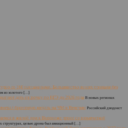
удно со 160 пассажирами. Большинство из них пропали без
м из золотого […]
лагают дать отсрочку по ЕГЭ до 2026 года
В новых регионах
авоевал бронзовую медаль на ЧМ в Венгрии
Российский дзюдоист
шемся в жилой дом в Воронеже дроне со взрывчаткой
ых структурах, целью дрона был авиационный […]