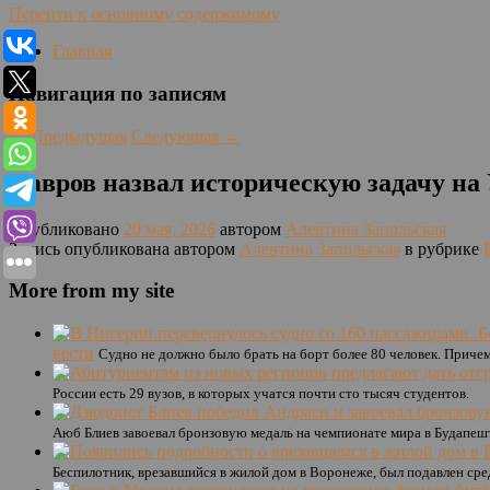
Перейти к основному содержимому
Главная
Навигация по записям
←
Предыдущая
Следующая
→
Лавров назвал историческую задачу на
Опубликовано
20 мая, 2026
автором
Алевтина Запольская
Запись опубликована автором
Алевтина Запольская
в рубрике
More from my site
вести
Судно не должно было брать на борт более 80 человек. Причем
России есть 29 вузов, в которых учатся почти сто тысяч студентов.
Аюб Блиев завоевал бронзовую медаль на чемпионате мира в Будапеш
Беспилотник, врезавшийся в жилой дом в Воронеже, был подавлен ср