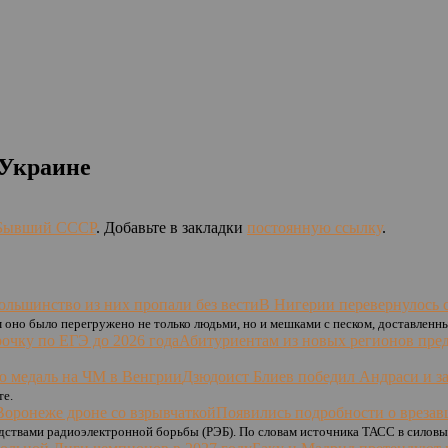
 Украине
Бывший СССР
. Добавьте в закладки
постоянную ссылку
.
В Нигерии перевернулось с
 оно было перегружено не только людьми, но и мешками с песком, доставленны
Абитуриентам из новых регионов пред
Дзюдоист Блиев победил Андраси и з
те.
Появились подробности о врезав
едствами радиоэлектронной борьбы (РЭБ). По словам источника ТАСС в силов