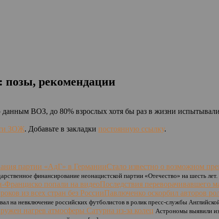
: позы, рекомендации
По данным ВОЗ, до 80% взрослых хотя бы раз в жизни испытывал
ти ЗОЖ
. Добавьте в закладки
постоянную ссылку
.
Стало известно о возможном пр
рственное финансирование неонацистской партии «Отечество» на шесть лет. 
Последствия переворачивавшего м
Павлюченко оскорбил авторов рол
ал на невключение российских футболистов в ролик пресс-службы Английской
ружен нагрев атмосферы Сатурна из-за колец
Астрономы выявили из