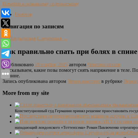
Перейти к основному содержимому
Главная
Навигация по записям
←
Предыдущая
Следующая
→
Как правильно спать при болях в спине
Опубликовано
19 ноября, 2025
автором
Чемпионат.com
Рассказываем, какие позы помогут снять напряжение в теле. 
в спине.
Запись опубликована автором
Чемпионат.com
в рубрике
Новос
More from my site
Конституционный суд Германии принял решение приостановить госуда
нападающий лондонского «Тоттенхэма» Роман Павлюченко отреагиров
Обна