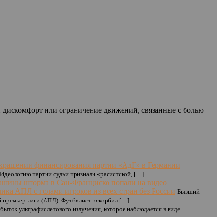
и дискомфорт или ограничение движений, связанные с болью
екращении финансирования партии «АдГ» в Германии
Идеологию партии судьи признали «расистской, […]
ашины шторма в Сан-Франциско попали на видео
ика АПЛ с голами игроков из всех стран без России
Бывший
 премьер-лиги (АПЛ). Футболист оскорбил […]
быток ультрафиолетового излучения, которое наблюдается в виде