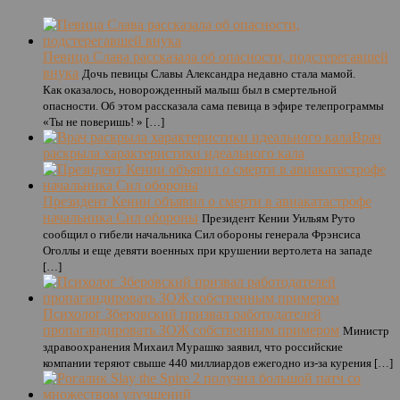
Певица Слава рассказала об опасности, подстерегавшей
внука
Дочь певицы Славы Александра недавно стала мамой.
Как оказалось, новорожденный малыш был в смертельной
опасности. Об этом рассказала сама певица в эфире телепрограммы
«Ты не поверишь! » […]
Врач
раскрыла характеристики идеального кала
Президент Кении объявил о смерти в авиакатастрофе
начальника Сил обороны
Президент Кении Уильям Руто
сообщил о гибели начальника Сил обороны генерала Фрэнсиса
Оголлы и еще девяти военных при крушении вертолета на западе
[…]
Психолог Зберовский призвал работодателей
пропагандировать ЗОЖ собственным примером
Министр
здравоохранения Михаил Мурашко заявил, что российские
компании теряют свыше 440 миллиардов ежегодно из-за курения […]