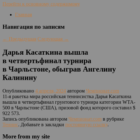
Перейти к основному содержимому
Главная
Навигация по записям
←
Предыдущая
Следующая
→
Дарья Касаткина вышла
в четвертьфинал турнира
в Чарльстоне, обыграв Ангелину
Калинину
Опубликовано
4 апреля, 2024
автором
Чемпионат.com
11-я ракетка мира российская теннисистка Дарья Касаткина
вышла в четвертьфинал грунтового турнира категории WTA-
500 в Чарльстоне (США), призовой фонд которого составил $
922 573.
Запись опубликована автором
Чемпионат.com
в рубрике
Теннис
. Добавьте в закладки
постоянную ссылку
.
More from my site