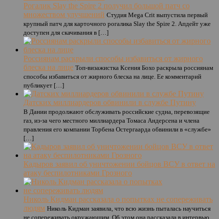
Рогалик Slay the Spire 2 получил большой патч со
множеством улучшений
Студия Mega Crit выпустила первый
крупный патч для карточного рогалика Slay the Spire 2. Апдейт уже
доступен для скачивания в […]
Россиянам раскрыли способы избавиться от жирного
блеска на лице
Топ-визажистка Ксения Бохо раскрыла россиянам
способы избавиться от жирного блеска на лице. Ее комментарий
публикует […]
Датских миллиардеров обвинили в службе Путину
В Дании продолжают обслуживать российские судна, перевозящие
газ, из-за чего местного миллиардера Томаса Андерсена и члена
правления его компании Торбена Остергаарда обвинили в «службе»
[…]
Кадыров заявил об уничтожении бойцов ВСУ в ответ на
атаку беспилотниками Грозного
Николь Кидман рассказала о попытках не сопереживать
людям
Николь Кидман заявила, что всю жизнь пыталась научиться
не сопереживать окружающим. Об этом она рассказала в интервью