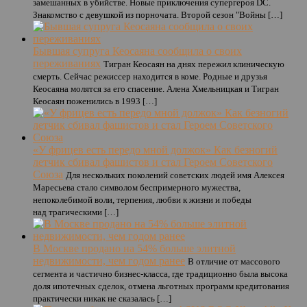
замешанных в убийстве. Новые приключения супергероя DC.
Знакомство с девушкой из порночата. Второй сезон "Войны […]
Бывшая супруга Кеосаяна сообщила о своих
переживаниях
Тигран Кеосаян на днях пережил клиническую
смерть. Сейчас режиссер находится в коме. Родные и друзья
Кеосаяна молятся за его спасение. Алена Хмельницкая и Тигран
Кеосаян поженились в 1993 […]
«У фрицев есть передо мной должок» Как безногий
летчик сбивал фашистов и стал Героем Советского
Союза
Для нескольких поколений советских людей имя Алексея
Маресьева стало символом беспримерного мужества,
непоколебимой воли, терпения, любви к жизни и победы
над трагическими […]
В Москве продано на 54% больше элитной
недвижимости, чем годом ранее
В отличие от массового
сегмента и частично бизнес-класса, где традиционно была высока
доля ипотечных сделок, отмена льготных программ кредитования
практически никак не сказалась […]