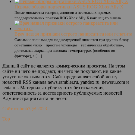
Первые обзоры портативки ASUS ROG Xbox Ally X
После множества тизеров, анонсов и нескольких прямых
предварительных показов ROG Xbox Ally X наконец-то вышла.
Врач назвал признаки острого панкреатита или гепатита
Самыми опасными для поджелудочной являются три группы блюд:
сочетание «жир + простые углеводы + термическая обработка»,
длительная жарка при высоких температурах (особенно во
фритюре), а […]
Данный сайт не является коммерческим проектом. На этом
сайте ни чего не продают, ни чего не покупают, ни какие
услуги не оказываются. Сайт представляет собой ленту
новостей RSS канала news.rambler.ru, yandex.ru, newsru.com и
lenta.ru . Материалы публикуются без искажения,
ответственность за достоверность публикуемых новостей
Администрация сайта не несёт.
Сайт от bmb3 @ 2023
Top