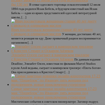
Исааку Бабелю 12 июля 2024 года исполнилось
бы 130 лет
В семье одесского торговца сельхозтехникой 12 июля
1894 года родился Исаак Бобель, в будущем известный как Исаак
Бабель — один из ярких представителей одесской литературной
школы, […]
Врач посоветовала женщинам старше 40 лет диету
с авокадо и оливковым маслом
У женщин, достигших 40 лет,
меняется реакция на еду. Даже привычный рацион воспринимается
организмом […]
Элизабет Олсен сыграет в вампирском триллере
с Кристен Стюарт и Оскаром Айзеком
По данным издания
Deadline, Элизабет Олсен, известная по фильмам Marvel Studios
в роли Алой ведьмы, сыграет в вампирском триллере «Плоть богов».
Она присоединилась к Кристен Стюарт […]
Самые заметные новинки онлайн-кинотеатров 17-23
мая: “Пищеблок” по Иванову, пять женщин под
подозрением, новые приключения супергероя
Мистические события в советском пионерлагере. Заговор подруг,