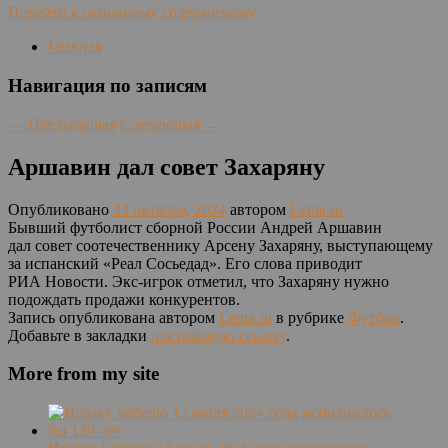
Перейти к основному содержимому
Главная
Навигация по записям
←
Предыдущая
Следующая
→
Аршавин дал совет Захаряну
Опубликовано
23 октября, 2024
автором
Lenta.ru
Бывший футболист сборной России Андрей Аршавин
дал совет соотечественнику Арсену Захаряну, выступающему
за испанский «Реал Сосьедад». Его слова приводит
РИА Новости. Экс-игрок отметил, что Захаряну нужно
подождать продажи конкурентов.
Запись опубликована автором
Lenta.ru
в рубрике
Футбол
.
Добавьте в закладки
постоянную ссылку
.
More from my site